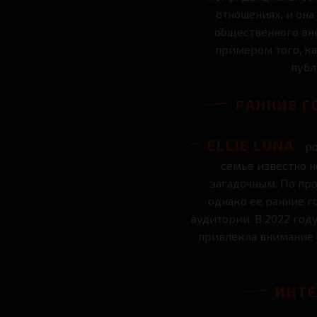
отношениях, и он
общественного вни
примером того, ка
публ
РАННИЕ Г
ELLIE LUNA
ро
семье известно н
загадочным. По пр
однако ее ранние г
аудитории. В 2022 год
привлекла внимание 
ИНТЕ