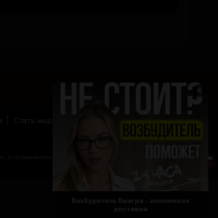
✖
а
Стать моделью
Бесплатные токены
т, и соглашаетесь с правилами сайта.
Возбудитель Виагра - анонимная
доставка