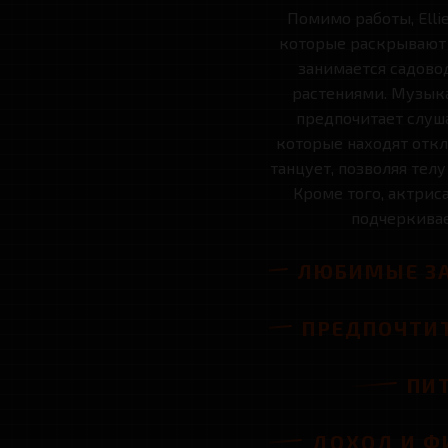
Помимо работы, Elli
которые раскрывают 
занимается садово
растениями. Музыка 
предпочитает слуш
которые находят откл
танцует, позволяя телу
Кроме того, актриса
подчеркивае
ЛЮБИМЫЕ ЗА
ПРЕДПОЧТИ
ПИ
ДОХОД И Ф