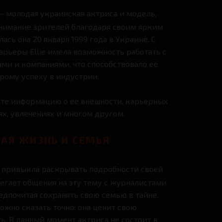
 молодая украинская актриса и модель,
нимание зрителей благодаря своим ярким
ась она 20 января 1999 года в Украине. С
арьеры Ellie имела возможность работать с
и и компаниями, что способствовало ее
рому успеху в индустрии.
дете информацию о ее внешности, карьерных
х, увлечениях и многом другом.
АЯ ЖИЗНЬ И СЕМЬЯ
 привыкла раскрывать подробности своей
бегает общения на эту тему с журналистами
едпочитая сохранять свою семью в тайне.
ожно сказать точно: она ценит свою
. В данный момент актриса не состоит в