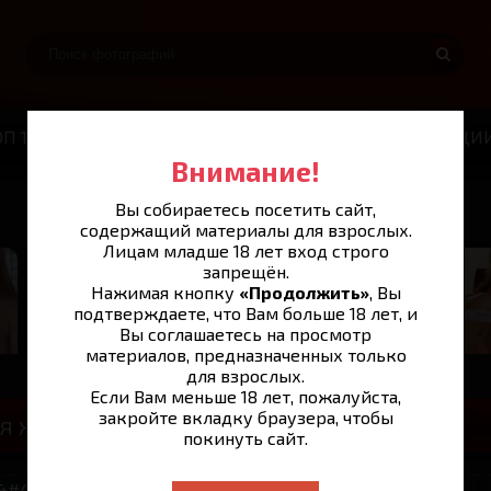
ОП 100
ВИДЕОЧАТ
ВИАГРА ДЛЯ ПОТЕНЦИ
Внимание!
Вы собираетесь посетить сайт,
содержащий материалы для взрослых.
TIK TOK 18+
Лицам младше 18 лет вход строго
запрещён.
ОТКРЫТЬ
Нажимая кнопку
«Продолжить»
, Вы
подтверждаете, что Вам больше 18 лет, и
Вы соглашаетесь на просмотр
материалов, предназначенных только
для взрослых.
Если Вам меньше 18 лет, пожалуйста,
закройте вкладку браузера, чтобы
ая жизнь, рост, вес и увлечения
покинуть сайт.