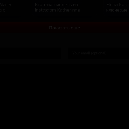
Mare:
Кто такая модель из
Elena Kosh
а с
Instagram Katherinne
ключевые 
й
Rodriguez?
восхожден
Показать еще
афия,
Русская модель Elena
Maria Gutj
ера и
Koshka — биография и
немецкая 
личная жизнь
Internatio