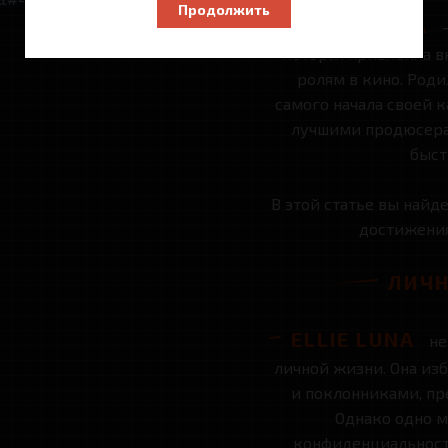
Продолжить
ELLIE LUNA
—
которая привлекла в
ролям в кино. Родил
самого начала своей к
лучшими продюсерам
быст
В этой статье вы най
достижения
ЛИЧН
ELLIE LUNA
не
личной жизни. Она из
и поклонниками, пр
Однако одно м
конфиденциальность