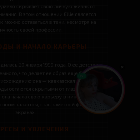
а умело скрывает свою личную жизнь от
мания. В этом отношении Ellie является
к можно оставаться в тени, несмотря на
ичность своей профессии.
ОДЫ И НАЧАЛО КАРЬЕРЫ
дилась 20 января 1999 года. О ее детстве и
емного, что делает ее образ еще более
оисхождению она — кавказская девушка,
оды остаются скрытыми от глаз широкой
у она начала свою карьеру в кино и сразу же
своим талантом, став заметной фигурой на
экранах.
РЕСЫ И УВЛЕЧЕНИЯ