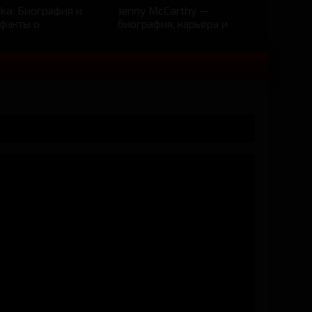
ka: Биография и
Jenny McCarthy —
факты о
биография, карьера и
ии звезды
личность
ahr — биография,
Julia K Загадочная и
модель и
очаровательная красавица
nal Playmate
с потрясающей фигурой