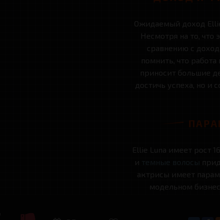
Ожидаемый доход Ellie
Несмотря на то, что
сравнению с доход
помнить, что работа
приносит большие ден
достичь успеха, но и 
ПАРА
Ellie Luna имеет рост 1
и
темные волосы
прид
актрисы имеет параме
модельном бизнесе