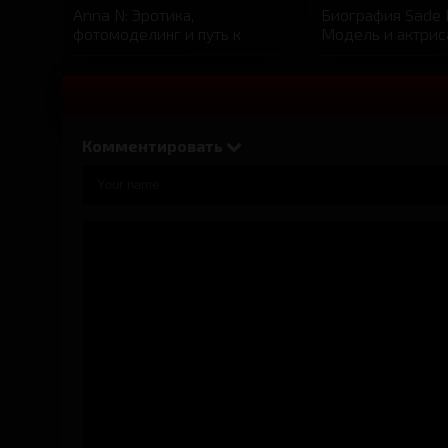
Anna N: Эротика,
Биография Sade 
фотомоделинг и путь к
Модель и актрис
вершинам модной
изящной фигуро
индустрии. Биография
модели
Комментировать
Niemira: Украинская
Linda A — биогр
красавица, покорившая мир
параметры, карь
моды и фотографий
личная жизнь